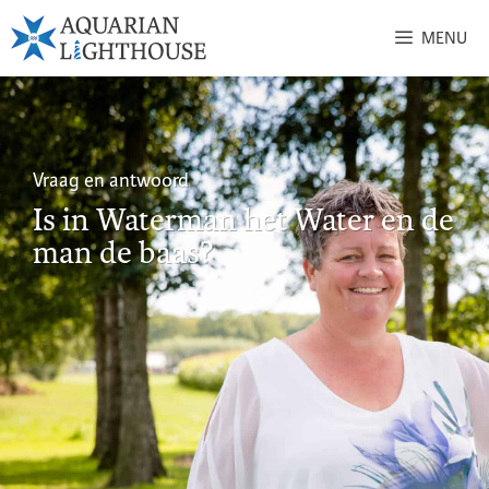
MENU
Vraag en antwoord
Is in Waterman het Water en de
man de baas?