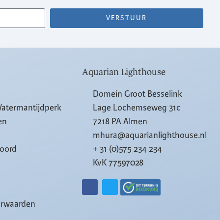
VERSTUUR
Aquarian Lighthouse
Domein Groot Besselink
Watermantijdperk
Lage Lochemseweg 31c
en
7218 PA Almen
mhura@aquarianlighthouse.nl
woord
+ 31 (0)575 234 234
KvK 77597028
orwaarden