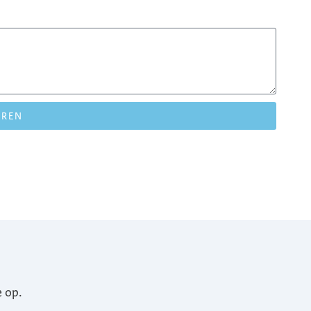
UREN
 op.