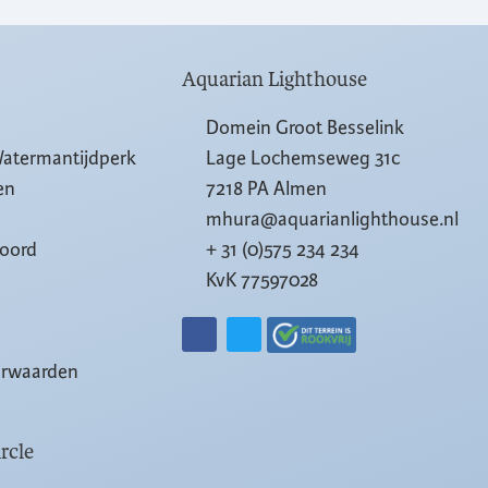
Aquarian Lighthouse
Domein Groot Besselink
Watermantijdperk
Lage Lochemseweg 31c
en
7218 PA Almen
mhura@aquarianlighthouse.nl
woord
+ 31 (0)575 234 234
KvK 77597028
orwaarden
rcle