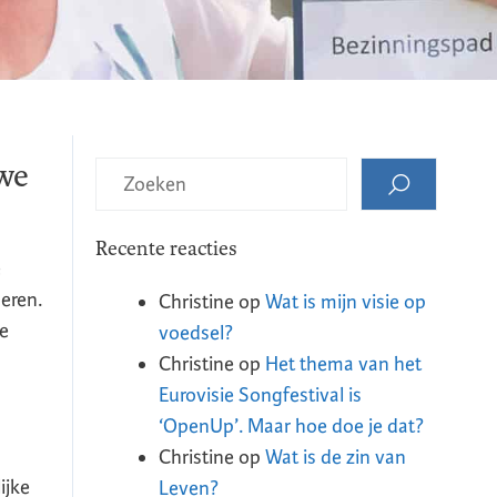
 we
Recente reacties
e
eren.
Christine
op
Wat is mijn visie op
ie
voedsel?
Christine
op
Het thema van het
Eurovisie Songfestival is
‘OpenUp’. Maar hoe doe je dat?
Christine
op
Wat is de zin van
ijke
Leven?