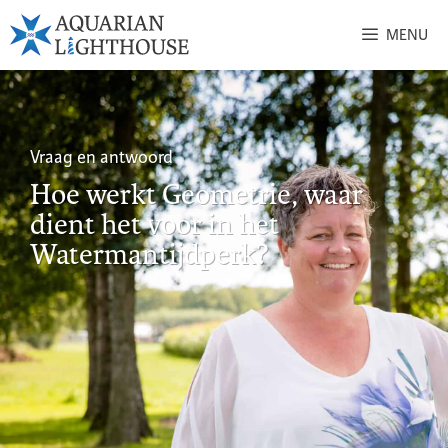
MENU
Vraag en antwoord
Hoe werkt Geometrie, waar
dient het voor in het
Watermantijdperk?