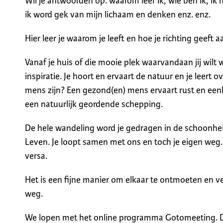
Wil je antwoorden op: waarom leef ik, wie ben ik, ik 
ik word gek van mijn lichaam en denken enz. enz.
Hier leer je waarom je leeft en hoe je richting geeft a
Vanaf je huis of die mooie plek waarvandaan jij wil
inspiratie. Je hoort en ervaart de natuur en je leert o
mens zijn? Een gezond(en) mens ervaart rust en een
een natuurlijk geordende schepping.
De hele wandeling word je gedragen in de schoonhei
Leven. Je loopt samen met ons en toch je eigen weg. D
versa.
Het is een fijne manier om elkaar te ontmoeten en ve
weg.
We lopen met het online programma Gotomeeting. 