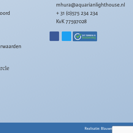
mhura@aquarianlighthouse.nl
woord
+ 31 (0)575 234 234
KvK 77597028
orwaarden
rcle
Realisatie: Blauwe Nacht