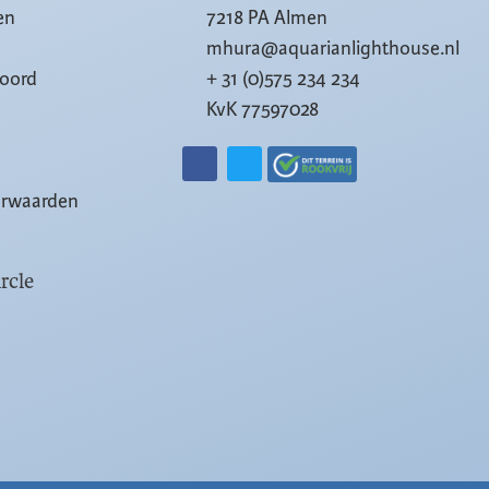
en
7218 PA Almen
mhura@aquarianlighthouse.nl
woord
+ 31 (0)575 234 234
KvK 77597028
orwaarden
rcle