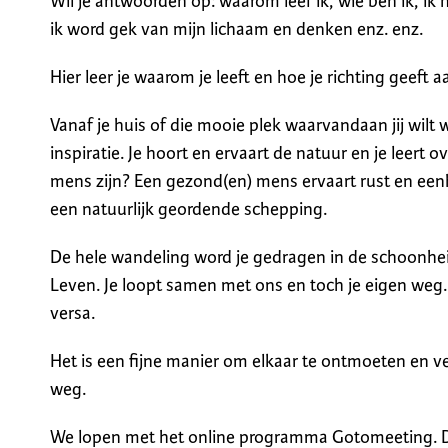
Wil je antwoorden op: waarom leef ik, wie ben ik, ik 
ik word gek van mijn lichaam en denken enz. enz.
Hier leer je waarom je leeft en hoe je richting geeft a
Vanaf je huis of die mooie plek waarvandaan jij wil
inspiratie. Je hoort en ervaart de natuur en je leert o
mens zijn? Een gezond(en) mens ervaart rust en een
een natuurlijk geordende schepping.
De hele wandeling word je gedragen in de schoonhei
Leven. Je loopt samen met ons en toch je eigen weg. D
versa.
Het is een fijne manier om elkaar te ontmoeten en ve
weg.
We lopen met het online programma Gotomeeting. 