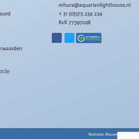
mhura@aquarianlighthouse.nl
woord
+ 31 (0)575 234 234
KvK 77597028
orwaarden
rcle
Realisatie: Blauwe Nacht