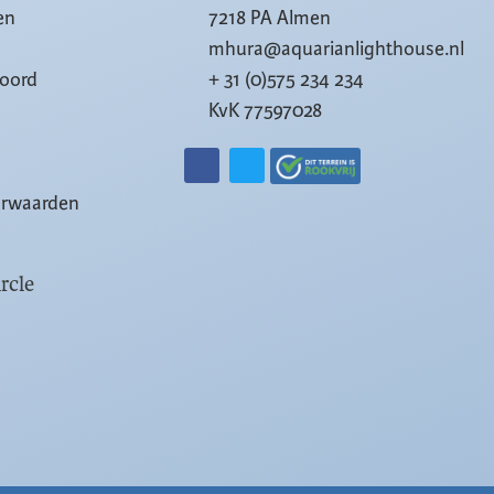
en
7218 PA Almen
mhura@aquarianlighthouse.nl
woord
+ 31 (0)575 234 234
KvK 77597028
orwaarden
rcle