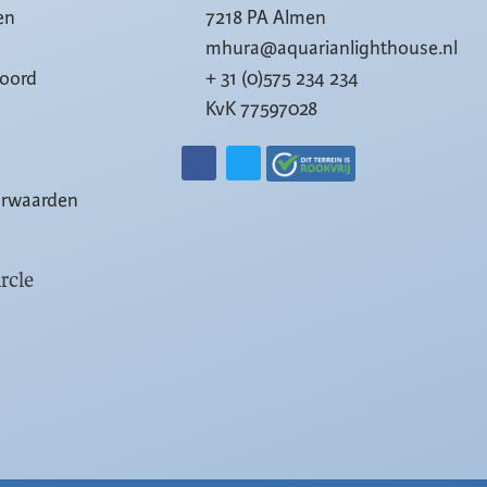
en
7218 PA Almen
mhura@aquarianlighthouse.nl
woord
+ 31 (0)575 234 234
KvK 77597028
orwaarden
rcle