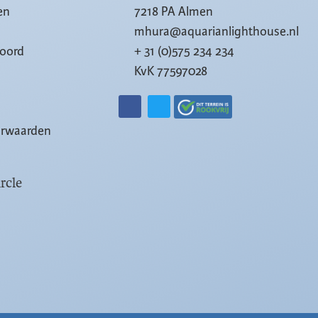
en
7218 PA Almen
mhura@aquarianlighthouse.nl
woord
+ 31 (0)575 234 234
KvK 77597028
orwaarden
rcle