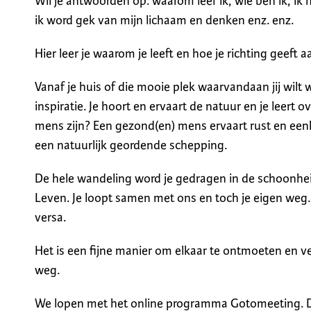
Wil je antwoorden op: waarom leef ik, wie ben ik, ik 
ik word gek van mijn lichaam en denken enz. enz.
Hier leer je waarom je leeft en hoe je richting geeft a
Vanaf je huis of die mooie plek waarvandaan jij wil
inspiratie. Je hoort en ervaart de natuur en je leert o
mens zijn? Een gezond(en) mens ervaart rust en een
een natuurlijk geordende schepping.
De hele wandeling word je gedragen in de schoonhei
Leven. Je loopt samen met ons en toch je eigen weg. D
versa.
Het is een fijne manier om elkaar te ontmoeten en ve
weg.
We lopen met het online programma Gotomeeting. 