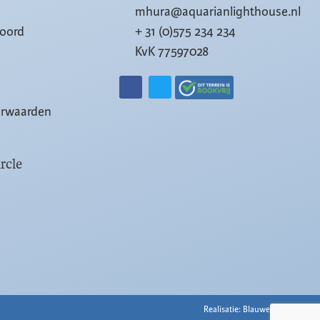
mhura@aquarianlighthouse.nl
woord
+ 31 (0)575 234 234
KvK 77597028
orwaarden
rcle
Realisatie: Blauwe Nacht