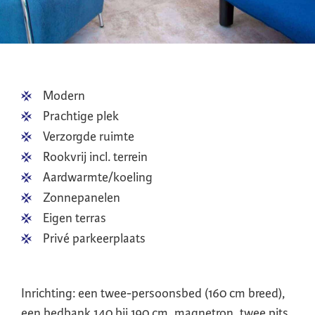
Modern
Prachtige plek
Verzorgde ruimte
Rookvrij incl. terrein
Aardwarmte/koeling
Zonnepanelen
Eigen terras
Privé parkeerplaats
Inrichting: een twee-persoonsbed (160 cm breed),
een bedbank 140 bij 190 cm, magnetron, twee pits