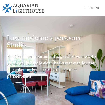
MENU
Luxe moderne 2 persoons
Studio
Het éénkamerappartement is geschikt voor 2 tot 3
personen, je hebt je eigen badkamer met douche
en keukentje. Een lekker terras en privé
parkeerplaats.